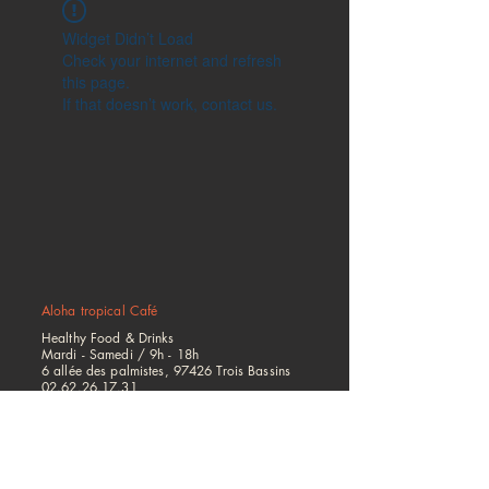
Widget Didn’t Load
Check your internet and refresh
this page.
If that doesn’t work, contact us.
Aloha tropical Café
Healthy Food & Drinks
Mardi - Samedi /
9h - 18h
6 allée des palmistes, 97426 Trois Bassins
02.62.26.17.31
Mentions légales
Politique de confidentialité